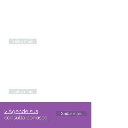
Oncogenética
Até 10% dos casos de câncer tem uma
origem hereditária. Conhecimento é
fundamental para prevenção.
Saiba mais
Autismo
Até 40% das pessoas no espectro
autista apresentam alguma alteração
genética, mesmo que não hajam outros
casos na família.
Saiba mais
> Agende sua
Saiba mais
consulta conosco!