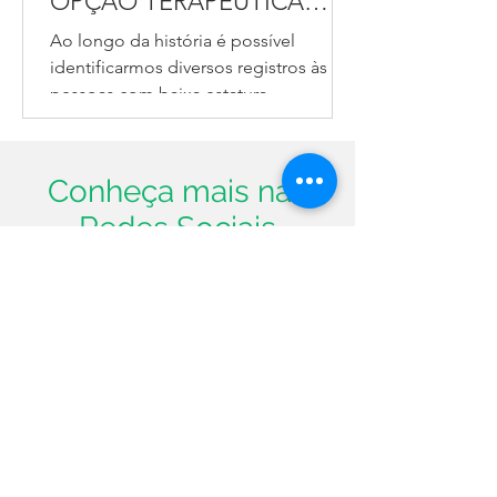
OPÇÃO TERAPÊUTICA
PARA UMA ANTIGA
Ao longo da história é possível
CONDIÇÃO GENÉTICA
identificarmos diversos registros às
pessoas com baixa estatura
desproporcionada, condição
popularmente...
Conheça mais nas
Redes Sociais