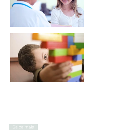
Doenças Raras
Toda doença de afete menos de 1 a
cada 2000 pessoas é considerada rara,
e dessas 80% são genéticas.
Saiba mais