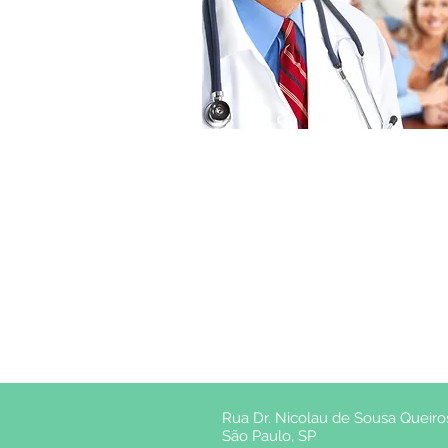
Rua Dr. Nicolau de Sousa Queiros,
São Paulo, SP