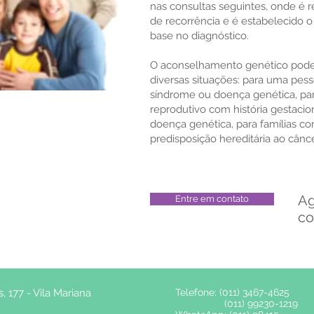
nas consultas seguintes, onde é r
de recorrência e é estabelecido
base no diagnóstico.
O aconselhamento genético pode s
diversas situações: para uma pes
síndrome ou doença genética, par
reprodutivo com história gestacio
doença genética, para famílias co
predisposição hereditária ao cânce
Ag
Entre em contato
co
 177 - Vila Mariana
Telefone: (011) 3467-4625
(011) 99230-1219