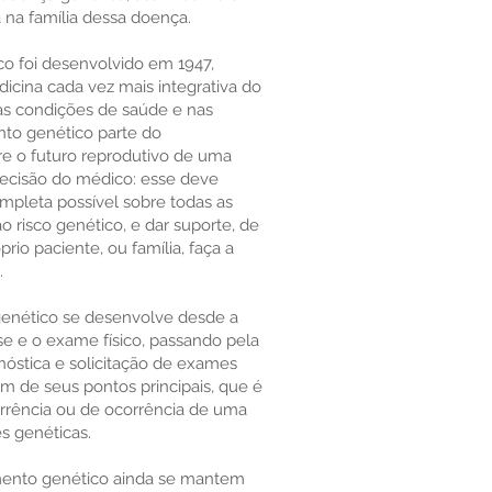
a na família dessa doença.
 foi desenvolvido em 1947,
cina cada vez mais integrativa do
s condições de saúde e nas
nto genético parte do
e o futuro reprodutivo de uma
decisão do médico: esse deve
mpleta possível sobre todas as
o risco genético, e dar suporte, de
rio paciente, ou família, faça a
.
genético se desenvolve desde a
e e o exame físico, passando pela
óstica e solicitação de exames
 de seus pontos principais, que é
orrência ou de ocorrência de uma
s genéticas.
mento genético ainda se mantem