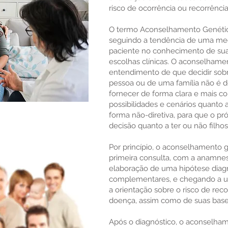
risco de ocorrência ou recorrênci
O termo Aconselhamento Genético
seguindo a tendência de uma medi
paciente no conhecimento de sua
escolhas clínicas. O aconselhame
entendimento de que decidir sobr
pessoa ou de uma família não é 
fornecer de forma clara e mais co
possibilidades e cenários quanto a
forma não-diretiva, para que o próp
decisão quanto a ter ou não filhos
Por princípio, o aconselhamento 
primeira consulta, com a anamnes
elaboração de uma hipótese diagn
complementares, e chegando a um
a orientação sobre o risco de rec
doença, assim como de suas base
Após o diagnóstico, o aconselha